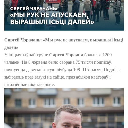
Сяргей Чэрачань: «Мы рук не апускаем, вырашылі ісьці
далей»
У ініцыятыўнай групе
Сяргея Чэрачня
больш за 1200
чалавек. На 8 чэрвеня было сабрана 75 тысяч подпісаў,
плянуецца давесьці гэтую лічбу да 108–115 тысяч. Подпісы
зьбіраюць праз заяўкі на сайце, праз абыход кватэраў і
штодзённае пікетаваньне.