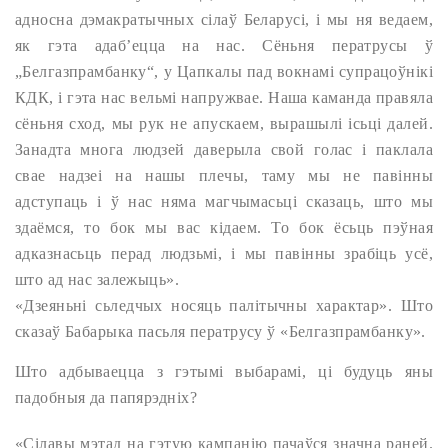
адносна дэмакратычных сілаў Беларусі, і мы ня ведаем,
як гэта адаб’ецца на нас. Сёньня ператрусы ў
„Белгазпрамбанку“, у Цапкалы пад вокнамі супрацоўнікі
КДК, і гэта нас вельмі напружвае. Наша каманда правяла
сёньня сход, мы рук не апускаем, вырашылі ісьці далей.
Занадта многа людзей даверыла свой голас і паклала
свае надзеі на нашы плечы, таму мы не павінны
адступаць і ў нас няма магчымасьці сказаць, што мы
здаёмся, то бок мы вас кідаем. То бок ёсьць пэўная
адказнасьць перад людзьмі, і мы павінны зрабіць усё,
што ад нас залежыць».
«Дзеяньні сьледчых носяць палітычны характар». Што
сказаў Бабарыка пасьля ператрусу ў «Белгазпрамбанку».
Што адбываецца з гэтымі выбарамі, ці будуць яны
падобныя да папярэдніх?
«Сілавы мэтад на гэтую кампанію пачаўся значна раней.