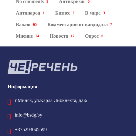
No comments
Антикризис
3
6
Антинарод
Бизнес
В мире
1
2
3
Важно
Комментарий от кандидата
65
7
Мнение
Новости
Опрос
24
17
6
Информация
г.Минск, ул.Карла Либкнехта, д.66
info@bsdg.by
+375293045599