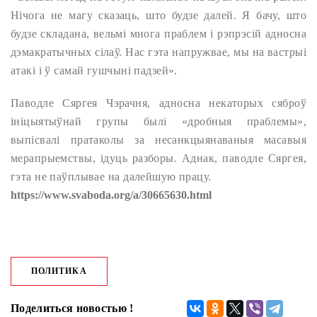
Нічога не магу сказаць, што будзе далей. Я бачу, што
будзе складана, вельмі многа праблем і рэпрэсій адносна
дэмакратычных сілаў. Нас гэта напружвае, мы на вастрыі
атакі і ў самай гушчыні падзей».
Паводле Сяргея Чэрачня, адносна некаторых сяброў
ініцыятыўнай групы былі «дробныя праблемы»,
выпісвалі пратаколы за несанкцыянаваныя масавыя
мерапрыемствы, ідуць разборы. Аднак, паводле Сяргея,
гэта не паўплывае на далейшую працу.
https://www.svaboda.org/a/30665630.html
ПОЛИТИКА
Поделиться новостью !