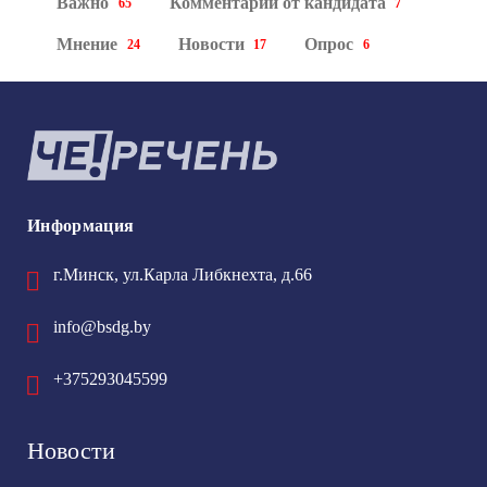
Важно
Комментарий от кандидата
65
7
Мнение
Новости
Опрос
24
17
6
Информация
г.Минск, ул.Карла Либкнехта, д.66
info@bsdg.by
+375293045599
Новости